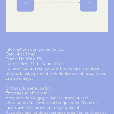
Informations complémentaires:
Date: 4 et 5 mai
Durée: De 10h à 17h
Lieu: Treize, 24 rue Moret Paris
La participation est gratuite. Les repas du midi sont
offerts. L'hébergement et le déplacement ne sont pas
pris en charge.
Critères de participation:
Être majeur, of course,
Accepter de s’engager dans le processus de
fabrication d'une œuvre artistique dont l’issue est
incertaine et le processus expérimental,
Accepter que les deux journées soient enregistrées et