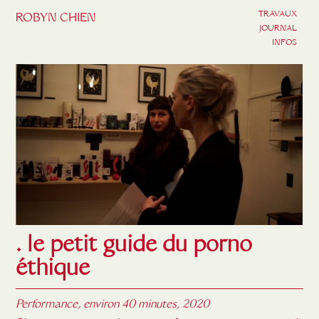
TRAVAUX
ROBYN CHIEN
JOURNAL
INFOS
. le petit guide du porno
éthique
Performance, environ 40 minutes, 2020